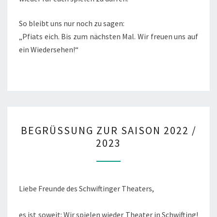
So bleibt uns nur noch zu sagen:
„Pfiats eich. Bis zum nächsten Mal. Wir freuen uns auf
ein Wiedersehen!“
BEGRÜSSUNG Z
BEGRÜSSUNG ZUR SAISON 2022 / 2
UR S
023
AISON 2
022 /
2
023
Liebe Freunde des Schwiftinger Theaters,
es ist soweit: Wir spielen wieder Theater in Schwifting!