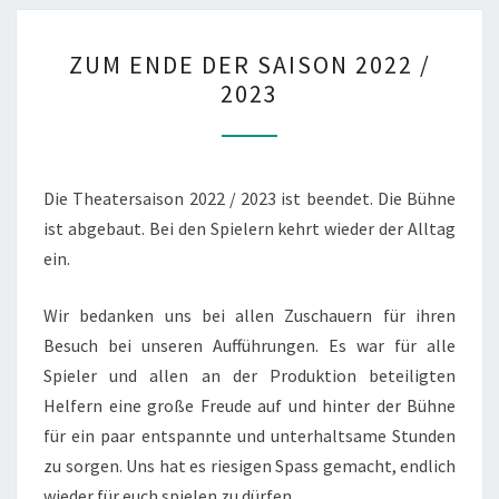
ZUM
ZUM ENDE DER SAISON 2022 /
ENDE
2023
DER
SAISON
2022
/
Die Theatersaison 2022 / 2023 ist beendet. Die Bühne
2023
ist abgebaut. Bei den Spielern kehrt wieder der Alltag
ein.
Wir bedanken uns bei allen Zuschauern für ihren
Besuch bei unseren Aufführungen. Es war für alle
Spieler und allen an der Produktion beteiligten
Helfern eine große Freude auf und hinter der Bühne
für ein paar entspannte und unterhaltsame Stunden
zu sorgen. Uns hat es riesigen Spass gemacht, endlich
wieder für euch spielen zu dürfen.