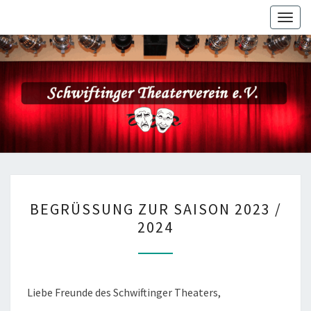
Togg
navig
BEGRÜSSUNG Z
BEGRÜSSUNG ZUR SAISON 2023 / 2
UR S
024
AISON 2
023 /
2
024
Liebe Freunde des Schwiftinger Theaters,